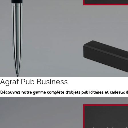
Agraf'Pub Business
Découvrez notre gamme complète d'objets publicitaires et cadeaux d'e